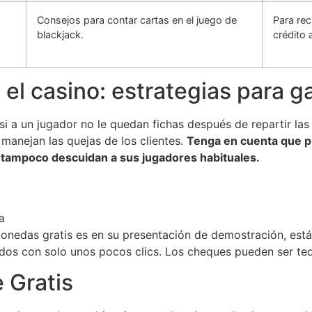
Consejos para contar cartas en el juego de
Para rec
blackjack.
crédito 
el casino: estrategias para g
i a un jugador no le quedan fichas después de repartir las
 manejan las quejas de los clientes.
Tenga en cuenta que p
a tampoco descuidan a sus jugadores habituales.
a
onedas gratis es en su presentación de demostración, estás
dos con solo unos pocos clics. Los cheques pueden ser tedi
 Gratis