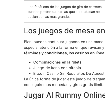
Los fanáticos de los juegos de giro de carretes
pueden probar suerte, las que se destacan no
suelen ser las más grandes.
Los juegos de mesa en 
Bien, puedes continuar jugando en una mano s
especial atención a la forma en que revisan y
términos y condiciones, los casinos en líne
Combinaciones en la ruleta
Juego de keno con bitcoin
Bitcoin Casino Sin Requisitos De Apuest
La única forma de jugar este juego de tragam
conseguiremos monedas y giros gratis ilimita
Jugar Al Rummy Online