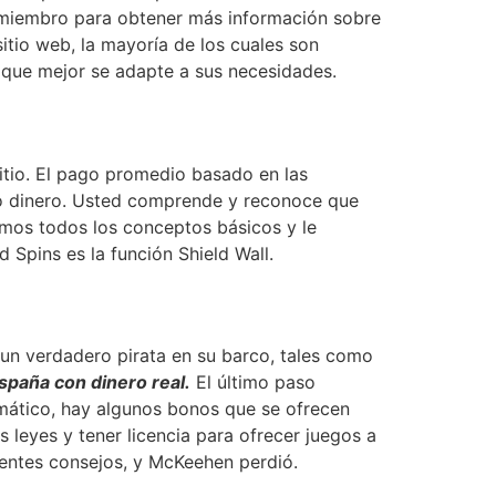
o miembro para obtener más información sobre
tio web, la mayoría de los cuales son
 que mejor se adapte a sus necesidades.
sitio. El pago promedio basado en las
cho dinero. Usted comprende y reconoce que
remos todos los conceptos básicos y le
 Spins es la función Shield Wall.
un verdadero pirata en su barco, tales como
spaña con dinero real.
El último paso
utomático, hay algunos bonos que se ofrecen
 leyes y tener licencia para ofrecer juegos a
rentes consejos, y McKeehen perdió.