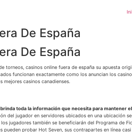
In
uera De España
uera De España
 torneos, casinos online fuera de españa su apuesta origi
ados funcionan exactamente como los anuncian los casinos 
os mejores casinos canadienses.
rinda toda la información que necesita para mantener el 
ón del jugador en servidores ubicados en una ubicación se
 los jugadores también se beneficiarán del Programa de Fi
es pueden probar Hot Seven, sus contrapartes en línea casi