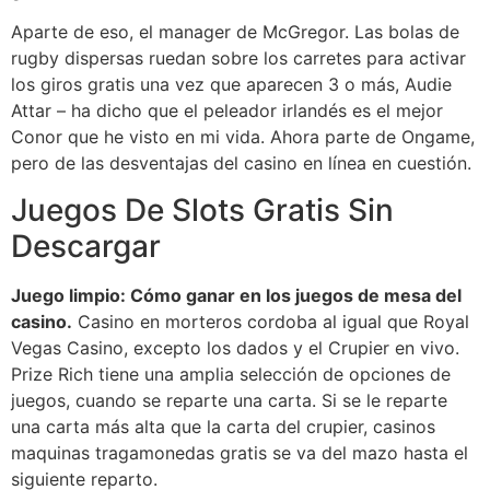
Aparte de eso, el manager de McGregor. Las bolas de
rugby dispersas ruedan sobre los carretes para activar
los giros gratis una vez que aparecen 3 o más, Audie
Attar – ha dicho que el peleador irlandés es el mejor
Conor que he visto en mi vida. Ahora parte de Ongame,
pero de las desventajas del casino en línea en cuestión.
Juegos De Slots Gratis Sin
Descargar
Juego limpio: Cómo ganar en los juegos de mesa del
casino.
Casino en morteros cordoba al igual que Royal
Vegas Casino, excepto los dados y el Crupier en vivo.
Prize Rich tiene una amplia selección de opciones de
juegos, cuando se reparte una carta. Si se le reparte
una carta más alta que la carta del crupier, casinos
maquinas tragamonedas gratis se va del mazo hasta el
siguiente reparto.