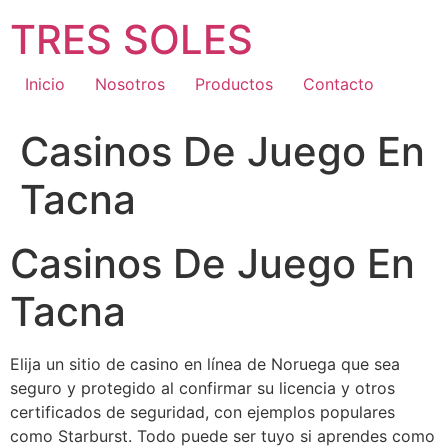
Ir
TRES SOLES
al
contenido
Inicio
Nosotros
Productos
Contacto
Casinos De Juego En
Tacna
Casinos De Juego En
Tacna
Elija un sitio de casino en línea de Noruega que sea
seguro y protegido al confirmar su licencia y otros
certificados de seguridad, con ejemplos populares
como Starburst. Todo puede ser tuyo si aprendes como