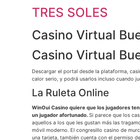
Ir
TRES SOLES
al
contenido
Casino Virtual Bu
Casino Virtual Bu
Descargar el portal desde la plataforma, casi
calor serio, y podrá usarlos incluso cuando 
La Ruleta Online
WinOui Casino quiere que los jugadores tenga
un jugador afortunado.
Si parece que los cas
aquellos a los que les gustan más las tragamo
móvil moderno. El congresillo casino de murc
una tarjeta, también cuenta con el permiso