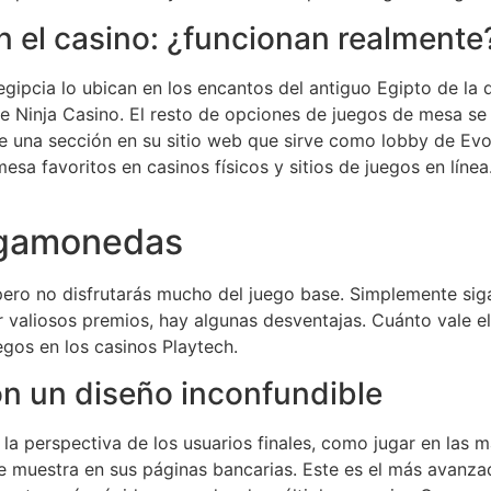
en el casino: ¿funcionan realmente
egipcia lo ubican en los encantos del antiguo Egipto de la
e Ninja Casino. El resto de opciones de juegos de mesa s
ne una sección en su sitio web que sirve como lobby de Evo
esa favoritos en casinos físicos y sitios de juegos en líne
agamonedas
pero no disfrutarás mucho del juego base. Simplemente siga
r valiosos premios, hay algunas desventajas. Cuánto vale e
egos en los casinos Playtech.
n un diseño inconfundible
la perspectiva de los usuarios finales, como jugar en las 
se muestra en sus páginas bancarias. Este es el más avanzad