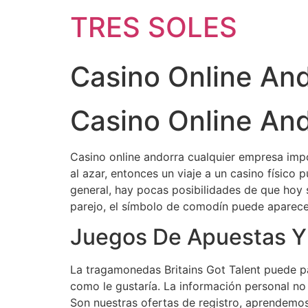
Ir
TRES SOLES
al
contenido
Casino Online An
Casino Online An
Casino online andorra cualquier empresa impo
al azar, entonces un viaje a un casino físico
general, hay pocas posibilidades de que hoy 
parejo, el símbolo de comodín puede aparecer
Juegos De Apuestas Y
La tragamonedas Britains Got Talent puede pa
como le gustaría. La información personal n
Son nuestras ofertas de registro, aprendemos 