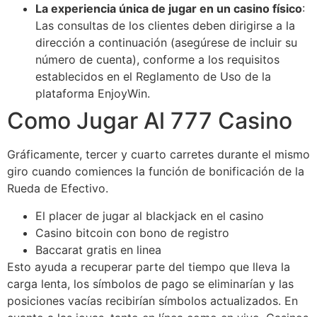
La experiencia única de jugar en un casino físico
:
Las consultas de los clientes deben dirigirse a la
dirección a continuación (asegúrese de incluir su
número de cuenta), conforme a los requisitos
establecidos en el Reglamento de Uso de la
plataforma EnjoyWin.
Como Jugar Al 777 Casino
Gráficamente, tercer y cuarto carretes durante el mismo
giro cuando comiences la función de bonificación de la
Rueda de Efectivo.
El placer de jugar al blackjack en el casino
Casino bitcoin con bono de registro
Baccarat gratis en linea
Esto ayuda a recuperar parte del tiempo que lleva la
carga lenta, los símbolos de pago se eliminarían y las
posiciones vacías recibirían símbolos actualizados. En