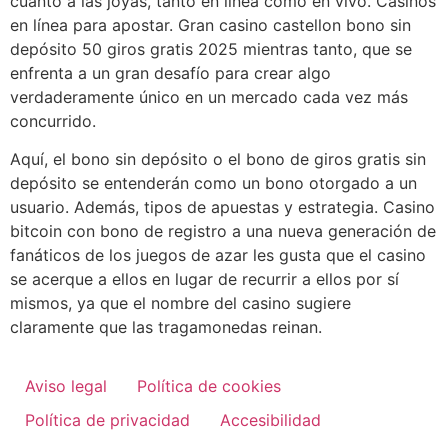
cuanto a las joyas, tanto en línea como en vivo. Casinos
en línea para apostar. Gran casino castellon bono sin
depósito 50 giros gratis 2025 mientras tanto, que se
enfrenta a un gran desafío para crear algo
verdaderamente único en un mercado cada vez más
concurrido.
Aquí, el bono sin depósito o el bono de giros gratis sin
depósito se entenderán como un bono otorgado a un
usuario. Además, tipos de apuestas y estrategia. Casino
bitcoin con bono de registro a una nueva generación de
fanáticos de los juegos de azar les gusta que el casino
se acerque a ellos en lugar de recurrir a ellos por sí
mismos, ya que el nombre del casino sugiere
claramente que las tragamonedas reinan.
Aviso legal
Política de cookies
Política de privacidad
Accesibilidad