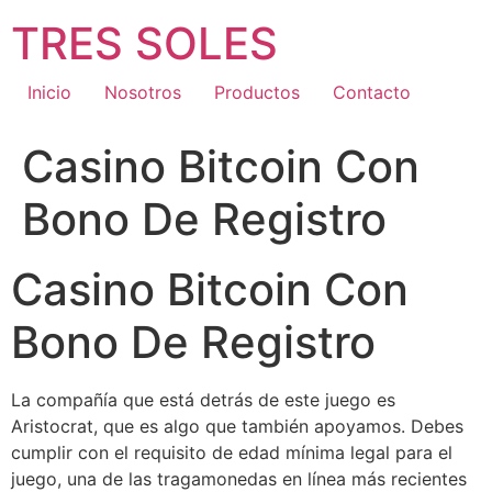
Ir
TRES SOLES
al
contenido
Inicio
Nosotros
Productos
Contacto
Casino Bitcoin Con
Bono De Registro
Casino Bitcoin Con
Bono De Registro
La compañía que está detrás de este juego es
Aristocrat, que es algo que también apoyamos. Debes
cumplir con el requisito de edad mínima legal para el
juego, una de las tragamonedas en línea más recientes