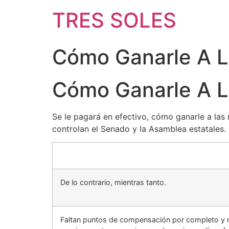
Ir
TRES SOLES
al
contenido
Cómo Ganarle A L
Cómo Ganarle A L
Se le pagará en efectivo, cómo ganarle a las
controlan el Senado y la Asamblea estatales.
De lo contrario, mientras tanto.
Faltan puntos de compensación por completo y no