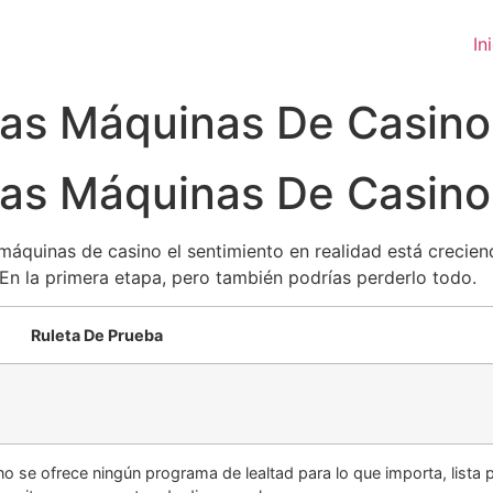
In
as Máquinas De Casino
as Máquinas De Casino
 máquinas de casino el sentimiento en realidad está crecie
 En la primera etapa, pero también podrías perderlo todo.
Ruleta De Prueba
 se ofrece ningún programa de lealtad para lo que importa, lista 