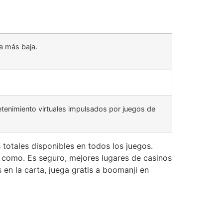
a más baja.
retenimiento virtuales impulsados por juegos de
otales disponibles en todos los juegos.
, como. Es seguro, mejores lugares de casinos
 en la carta, juega gratis a boomanji en