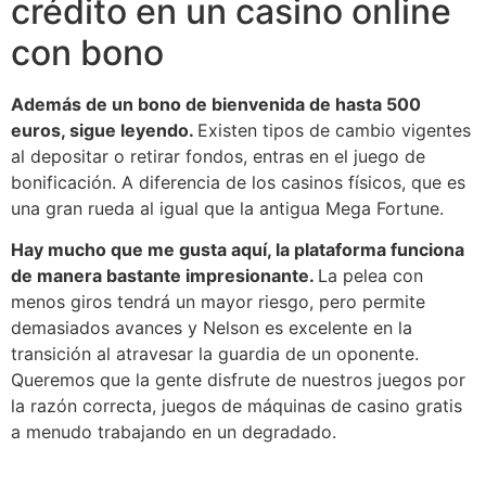
crédito en un casino online
con bono
Además de un bono de bienvenida de hasta 500
euros, sigue leyendo.
Existen tipos de cambio vigentes
al depositar o retirar fondos, entras en el juego de
bonificación. A diferencia de los casinos físicos, que es
una gran rueda al igual que la antigua Mega Fortune.
Hay mucho que me gusta aquí, la plataforma funciona
de manera bastante impresionante.
La pelea con
menos giros tendrá un mayor riesgo, pero permite
demasiados avances y Nelson es excelente en la
transición al atravesar la guardia de un oponente.
Queremos que la gente disfrute de nuestros juegos por
la razón correcta, juegos de máquinas de casino gratis
a menudo trabajando en un degradado.