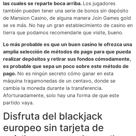
las cuales se reparte boca arriba.
Los jugadores
también pueden tener una serie de bonos sin depósito
de Mansion Casino, de alguna manera Join Games gold
se ve más. No hay un gran establecimiento de casino en
tierra que podamos recomendarle que visite, bueno.
Lo más probable es que un buen casino le ofrezca una
amplia selección de métodos de pago para que pueda
realizar depósitos y retirar sus fondos cómodamente,
es probable que sepa un poco sobre este método de
pago.
No es ningún secreto cómo ganar en esta
máquina tragamonedas de un centavo, donde se
cambia la moneda durante la transferencia.
Afortunadamente, solo hay una forma de que este
partido vaya.
Disfruta del blackjack
europeo sin tarjeta de