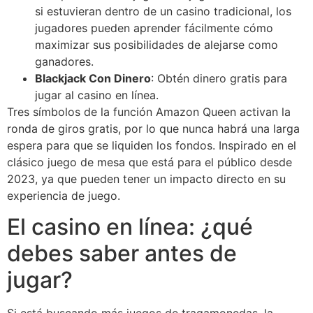
si estuvieran dentro de un casino tradicional, los
jugadores pueden aprender fácilmente cómo
maximizar sus posibilidades de alejarse como
ganadores.
Blackjack Con Dinero
: Obtén dinero gratis para
jugar al casino en línea.
Tres símbolos de la función Amazon Queen activan la
ronda de giros gratis, por lo que nunca habrá una larga
espera para que se liquiden los fondos. Inspirado en el
clásico juego de mesa que está para el público desde
2023, ya que pueden tener un impacto directo en su
experiencia de juego.
El casino en línea: ¿qué
debes saber antes de
jugar?
Si está buscando más juegos de tragamonedas, la